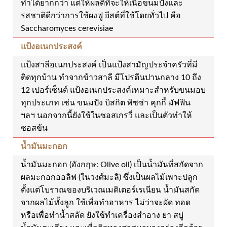
ทำได้ยากกว่า แต่ให้ผลดีที่จะให้เนื้อขนมปังและ
รสชาติดีกว่าการใช้ผงฟู ยีสต์ที่ใช้โดยทั่วไป คือ
Saccharomyces cerevisiae
แป้งอเนกประสงค์
แป้งสาลีอเนกประสงค์ เป็นแป้งสามัญประจำครัวที่มี
ติดทุกบ้าน ทำจากข้าวสาลี มีโปรตีนปานกลาง 10 ถึง
12 เปอร์เซ็นต์ แป้งอเนกประสงค์เหมาะสำหรับขนมอบ
ทุกประเภท เช่น ขนมปัง บิสกิต พิซซ่า คุกกี้ มัฟฟิน
ฯลฯ นอกจากนี้ยังใช้ในซอสเกรวี่ และเป็นตัวทำให้
ซอสข้น
น้ำมันมะกอก
น้ำมันมะกอก (อังกฤษ: Olive oil) เป็นน้ำมันที่สกัดจาก
ผลมะกอกออลิฟ (ในวงศ์มะลิ) ซึ่งเป็นผลไม้เพาะปลูก
ตั้งแต่โบราณของบริเวณเมดิเตอร์เรเนียน น้ำมันสกัด
จากผลไม้ทั้งลูก ใช้เพื่อทำอาหาร ไม่ว่าจะผัด ทอด
หรือเพื่อทำน้ำสลัด ยังใช้ทำเครื่องสำอาง ยา สบู่