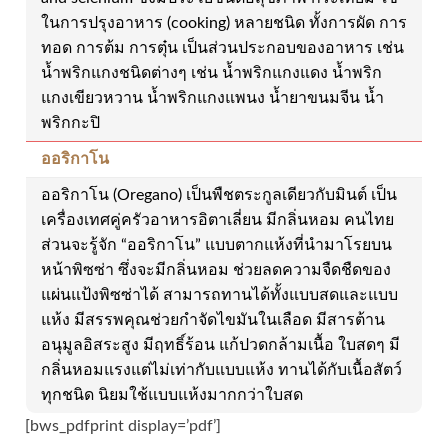
ในการปรุงอาหาร (cooking) หลายชนิด ทั้งการผัด การ
ทอด การต้ม การตุ๋น เป็นส่วนประกอบของอาหาร เช่น
น้ำพริกแกงชนิดต่างๆ เช่น น้ำพริกแกงแดง น้ำพริก
แกงเขียวหวาน น้ำพริกแกงแพนง น้ำยาขนมจีน น้ำ
พริกกะปิ
ออริกาโน
ออริกาโน (Oregano) เป็นพืชตระกูลเดียวกับมินต์ เป็น
เครื่องเทศคู่ครัวอาหารอิตาเลี่ยน มีกลิ่นหอม คนไทย
ส่วนจะรู้จัก “ออริกาโน” แบบตากแห้งที่นำมาโรยบน
หน้าพิซซ่า ซึ่งจะมีกลิ่นหอม ช่วยลดความจืดชืดของ
แผ่นแป้งพิซซ่าได้ สามารถทานได้ทั้งแบบสดและแบบ
แห้ง มีสรรพคุณช่วยกำจัดไขมันในเลือด มีสารต้าน
อนุมูลอิสระสูง มีฤทธิ์ร้อน แก้ปวดกล้ามเนื้อ ใบสดๆ มี
กลิ่นหอมแรงแต่ไม่เท่ากับแบบแห้ง ทานได้กับเนื้อสัตว์
ทุกชนิด นิยมใช้แบบแห้งมากกว่าใบสด
[bws_pdfprint display=’pdf’]