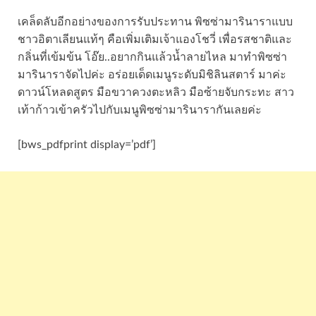
เคล็ดลับอีกอย่างของการรับประทาน พิซซ่ามารินาราแบบ
ชาวอิตาเลียนแท้ๆ คือเพิ่มเติมเจ้าแองโชวี่ เพื่อรสชาติและ
กลิ่นที่เข้มข้น โอ๊ย..อยากกินแล้วน้ำลายไหล มาทำพิซซ่า
มารินาราจัดไปค่ะ อร่อยเด็ดเมนูระดับมิชิลินสตาร์ มาค่ะ
ดาวน์โหลดสูตร มือขวาควงตะหลิว มือซ้ายจับกระทะ สาว
เท้าก้าวเข้าครัวไปกับเมนูพิซซ่ามารินารากันเลยค่ะ
[bws_pdfprint display=’pdf’]