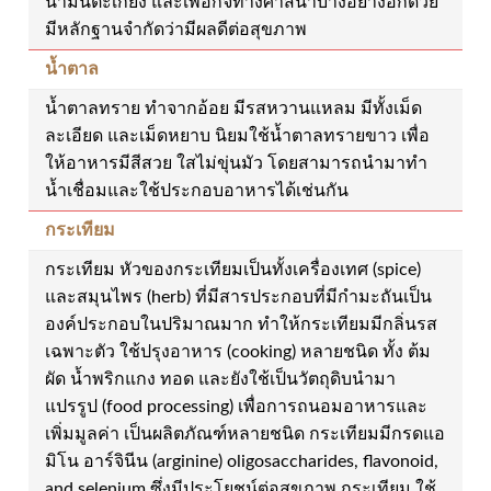
น้ำมันตะเกียง และเพื่อกิจทางศาสนาบางอย่างอีกด้วย
มีหลักฐานจำกัดว่ามีผลดีต่อสุขภาพ
น้ำตาล
น้ำตาลทราย ทำจากอ้อย มีรสหวานแหลม มีทั้งเม็ด
ละเอียด และเม็ดหยาบ นิยมใช้น้ำตาลทรายขาว เพื่อ
ให้อาหารมีสีสวย ใสไม่ขุ่นมัว โดยสามารถนำมาทำ
น้ำเชื่อมและใช้ประกอบอาหารได้เช่นกัน
กระเทียม
กระเทียม หัวของกระเทียมเป็นทั้งเครื่องเทศ (spice)
และสมุนไพร (herb) ที่มีสารประกอบที่มีกำมะถันเป็น
องค์ประกอบในปริมาณมาก ทำให้กระเทียมมีกลิ่นรส
เฉพาะตัว ใช้ปรุงอาหาร (cooking) หลายชนิด ทั้ง ต้ม
ผัด น้ำพริกแกง ทอด และยังใช้เป็นวัตถุดิบนำมา
แปรรูป (food processing) เพื่อการถนอมอาหารและ
เพิ่มมูลค่า เป็นผลิตภัณฑ์หลายชนิด กระเทียมมีกรดแอ
มิโน อาร์จินีน (arginine) oligosaccharides, flavonoid,
and selenium ซึ่งมีประโยชน์ต่อสุขภาพ กระเทียม ใช้