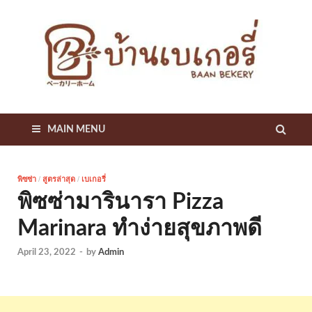
บ
แหล
รวม
เก
สูตร
เด็ด
เคล็
B
ลับ
เกี่ย
MAIN MENU
B
กับเ
เกอรี
พิซซ่า
/
สูตรล่าสุด
/
เบเกอรี่
พิซซ่ามารินารา Pizza
Marinara ทำง่ายสุขภาพดี
April 23, 2022
-
by
Admin