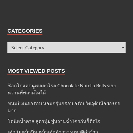
CATEGORIES
MOST VIEWED POSTS
ช็อกโกแลตนูเตลลาโรล Chocolate Nutella Rolls ของ
หวานที่พลาดไม่ได้
ขนมปังเนยกรอบ หอมกรุ่นกรอบ อร่อยวัตถุดิบน้อยอร่อย
มาก
โดนัทน้ำตาล สูตรนุ่มฟูหวานฉ่ำใครกินก็ติดใจ
เค้กส้มหน้านิ่ม หน้าเค้กฉ่ำวาวรสชาติฉ่ำว้าว