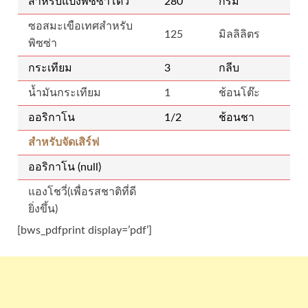
สำหรับแป้งพิซซ่าโดว์
280
กรัม
ซอสมะเขือเทศสำหรับ
125
มิลลิลิตร
พิซซ่า
กระเทียม
3
กลีบ
น้ำมันกระเทียม
1
ช้อนโต๊ะ
ออริกาโน
1/2
ช้อนชา
สำหรับจัดเสิร์ฟ
ออริกาโน (null)
แองโชวี่(เพื่อรสชาติที่ดี
ยิ่งขึ้น)
[bws_pdfprint display=’pdf’]