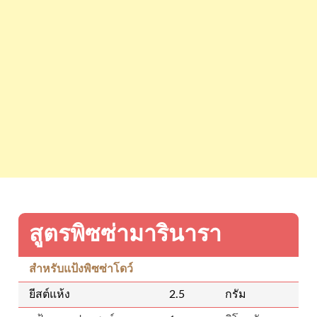
สูตรพิซซ่ามารินารา
สำหรับแป้งพิซซ่าโดว์
ยีสต์แห้ง
2.5
กรัม