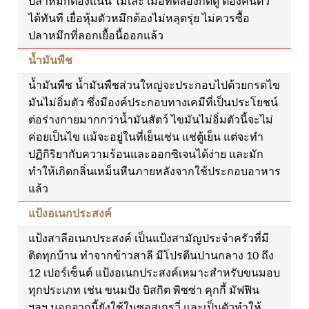
ปลาหมึกต้องแน่น ไม่เละ เมื่อทดลองกดดู ต้องคืนตัว
ได้ทันที เยื่อหุ้มตัวหมึกต้องไม่หลุดรุ่ย ไม่ควรซื้อ
ปลาหมึกที่ลอกเยื้อนี้ออกแล้ว
น้ำมันพืช
น้ำมันพืช น้ำมันพืชส่วนใหญ่จะประกอบไปด้วยกรดไข
มันไม่อิ่มตัว ซึ่งมีองค์ประกอบทางเคมีที่เป็นประโยชน์
ต่อร่างกายมากกว่าน้ำมันสัตว์ ไขมันไม่อิ่มตัวนี้จะไม่
ค่อยเป็นไข แม้จะอยู่ในที่เย็นเช่น แช่ตู้เย็น แต่จะทำ
ปฏิกิริยากับความร้อนและออกซิเจนได้ง่าย และมัก
ทำให้เกิดกลิ่นเหม็นหืนภายหลังจากใช้ประกอบอาหาร
แล้ว
แป้งอเนกประสงค์
แป้งสาลีอเนกประสงค์ เป็นแป้งสามัญประจำครัวที่มี
ติดทุกบ้าน ทำจากข้าวสาลี มีโปรตีนปานกลาง 10 ถึง
12 เปอร์เซ็นต์ แป้งอเนกประสงค์เหมาะสำหรับขนมอบ
ทุกประเภท เช่น ขนมปัง บิสกิต พิซซ่า คุกกี้ มัฟฟิน
ฯลฯ นอกจากนี้ยังใช้ในซอสเกรวี่ และเป็นตัวทำให้