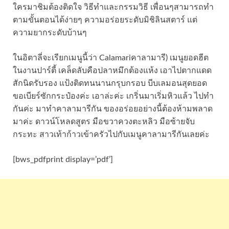
ใครมาชิมต้องติดใจ วิธีทำและกรรมวิธี เพื่อนๆสามารถทำ
ตามขั้นตอนได้ง่ายๆ ความอร่อยระดับมิชิลินสตาร์ แต่
ความยากระดับบ้านๆ
ในอิตาลี่จะเรียกเมนูนี้ว่า Calamariคาลามารี) เมนูยอดฮีต
ในงานปาร์ตี้ เคล็ดลับคือปลาหมึกต้องแห้ง เอาไปตากแดด
สักนิดรับรอง แป้งติดทนนานกรุบกรอบ บีบเลมอนสุดยอด
ขอเบียร์ซักกระป๋องค่ะ เอาล่ะค่ะ เกริ่นมาเริ่มหิวแล้ว ไปทำ
กันค่ะ มาทำคาลามารีกัน ของอร่อยอย่างนี้ต้องห้ามพลาด
มาค่ะ ดาวน์โหลดสูตร มือขวาควงตะหลิว มือซ้ายจับ
กระทะ สาวเท้าก้าวเข้าครัวไปกับเมนูคาลามารีกันเลยค่ะ
[bws_pdfprint display=’pdf’]