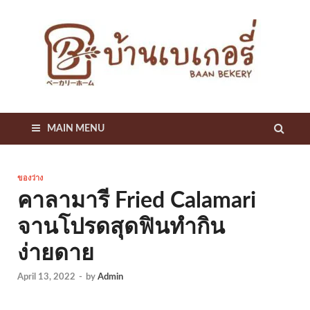
บ
แหล
รวม
เก
สูตร
เด็ด
เคล็
B
ลับ
เกี่ย
MAIN MENU
B
กับเ
เกอรี
ของว่าง
คาลามารี Fried Calamari
จานโปรดสุดฟินทำกิน
ง่ายดาย
April 13, 2022
-
by
Admin