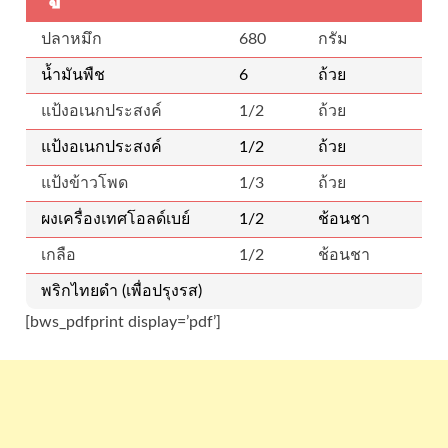
ปลาหมึก
680
กรัม
น้ำมันพืช
6
ถ้วย
แป้งอเนกประสงค์
1/2
ถ้วย
แป้งอเนกประสงค์
1/2
ถ้วย
แป้งข้าวโพด
1/3
ถ้วย
ผงเครื่องเทศโอลด์เบย์
1/2
ช้อนชา
เกลือ
1/2
ช้อนชา
พริกไทยดำ (เพื่อปรุงรส)
[bws_pdfprint display=’pdf’]