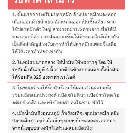
วิธีทำคาลามารี
1. ขั้นแรกการเตรียมปลาหมึก ล้างปลาหมึกและลอก
เมือกออกด้วยน้ำเย็น ตัดหนวดออกเป็นชิ้นเดียว หาก
ใช้ปลาหมึกตัวใหญ่ สามารถผ่า1/2ตามยาวเพื่อให้มี
ขนาดพอดีคำ การหั่นแต่ละชิ้นให้มีขนาดใกล้เคียงกัน
เป็นสิ่งสำคัญสำหรับการทำให้ปลาหมึกแต่ละชิ้นเพื่อ
ให้ใช้เวลาทำทอดเท่ากัน
2. ในหม้อขนาดกลาง ใส่น้ำมันให้พอราวๆ โดยให้
ระดับน้ำมันอยู่ที่ 4 นิ้วจากด้านข้างของหม้อ ตั้งน้ำมัน
ให้ร้อนถึง 325 องศาฟาเรนไฮต์
3. ในขณะที่รอให้น้ำมันร้อน ให้ผสมส่วนผสมแห้ง
รวมแป้งอเนกประสงค์ แป้งเซโมลินา แป้งข้าวโพด โอ
ลด์เบย์ เกลือ และพริกไทยดำ ลงในชาม พักไว้
4. เมื่อน้ำมันถึงอุณหภูมิ ก็พร้อมที่จะชุบปลาหมึก หยิบ
ปลาหมึกราวๆกำมือเล็กๆ ค่อยๆบีบของเหลวออกมา
จากนั้นชุบปลาหมึกในส่วนผสมแป้งแห้ง