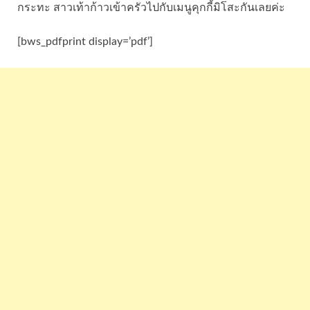
กระทะ สาวเท้าก้าวเข้าครัวไปกับเมนูคุกกี้มิโสะกันเลยค่ะ
[bws_pdfprint display=’pdf’]