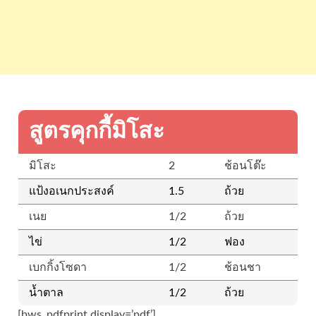
สูตรคุกกี้มิโสะ
มิโสะ
2
ช้อนโต๊ะ
แป้งอเนกประสงค์
1.5
ถ้วย
เนย
1/2
ถ้วย
ไข่
1/2
ฟอง
เบกกิ้งโซดา
1/2
ช้อนชา
น้ำตาล
1/2
ถ้วย
[bws_pdfprint display=’pdf’]