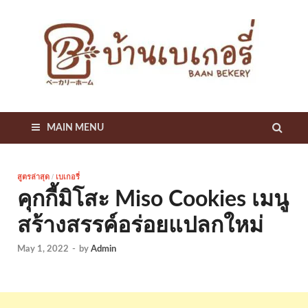
บ
แหล
รวม
เก
สูตร
เด็ด
เคล็
B
ลับ
เกี่ย
MAIN MENU
B
กับเ
เกอรี
สูตรล่าสุด
/
เบเกอรี่
คุกกี้มิโสะ Miso Cookies เมนู
สร้างสรรค์อร่อยแปลกใหม่
May 1, 2022
-
by
Admin