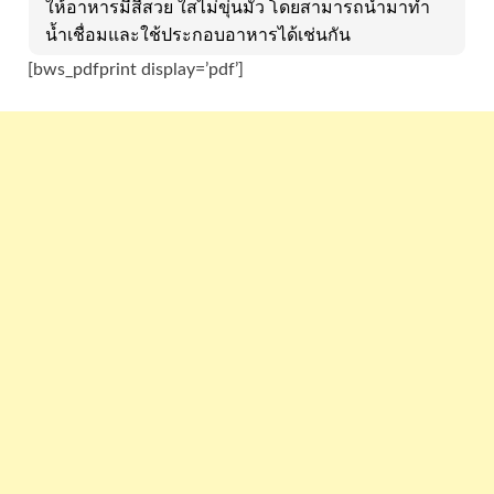
ให้อาหารมีสีสวย ใสไม่ขุ่นมัว โดยสามารถนำมาทำ
น้ำเชื่อมและใช้ประกอบอาหารได้เช่นกัน
[bws_pdfprint display=’pdf’]