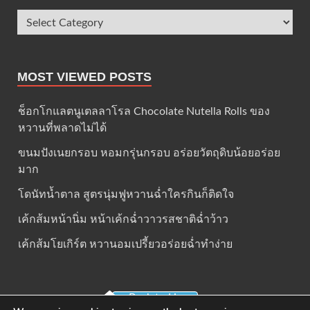
MOST VIEWED POSTS
ช็อกโกแลตนูเตลลาโรล Chocolate Nutella Rolls ของ
หวานที่พลาดไม่ได้
ขนมปังเนยกรอบ หอมกรุ่นกรอบ อร่อยวัตถุดิบน้อยอร่อย
มาก
โดนัทน้ำตาล สูตรนุ่มฟูหวานฉ่ำใครกินก็ติดใจ
เค้กส้มหน้านิ่ม หน้าเค้กฉ่ำวาวรสชาติฉ่ำว้าว
เค้กส้มโยเกิร์ต หวานอมเปรี้ยวอร่อยฉ่ำทำง่าย
Back to Home