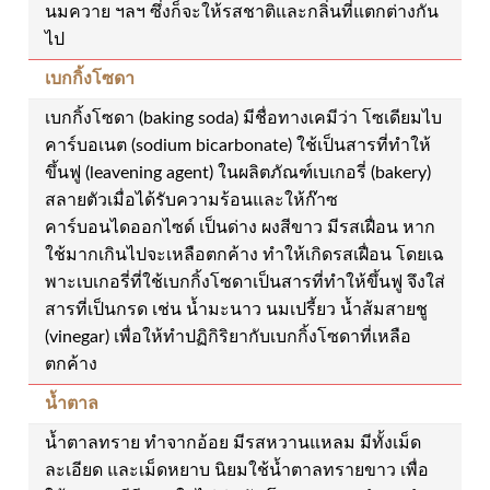
นมควาย ฯลฯ ซึ่งก็จะให้รสชาติและกลิ่นที่แตกต่างกัน
ไป
เบกกิ้งโซดา
เบกกิ้งโซดา (baking soda) มีชื่อทางเคมีว่า โซเดียมไบ
คาร์บอเนต (sodium bicarbonate) ใช้เป็นสารที่ทำให้
ขึ้นฟู (leavening agent) ในผลิตภัณฑ์เบเกอรี่ (bakery)
สลายตัวเมื่อได้รับความร้อนและให้ก๊าซ
คาร์บอนไดออกไซด์ เป็นด่าง ผงสีขาว มีรสเฝื่อน หาก
ใช้มากเกินไปจะเหลือตกค้าง ทำให้เกิดรสเฝื่อน โดยเฉ
พาะเบเกอรี่ที่ใช้เบกกิ้งโซดาเป็นสารที่ทำให้ขึ้นฟู จึงใส่
สารที่เป็นกรด เช่น น้ำมะนาว นมเปรี้ยว น้ำส้มสายชู
(vinegar) เพื่อให้ทำปฏิกิริยากับเบกกิ้งโซดาที่เหลือ
ตกค้าง
น้ำตาล
น้ำตาลทราย ทำจากอ้อย มีรสหวานแหลม มีทั้งเม็ด
ละเอียด และเม็ดหยาบ นิยมใช้น้ำตาลทรายขาว เพื่อ