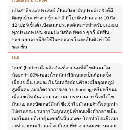
แป้งอเนกประสงค์
แป้งสาลีอเนกประสงค์ เป็นแป้งสามัญประจำครัวที่มี
ติดทุกบ้าน ทำจากข้าวสาลี มีโปรตีนปานกลาง 10 ถึง
12 เปอร์เซ็นต์ แป้งอเนกประสงค์เหมาะสำหรับขนมอบ
ทุกประเภท เช่น ขนมปัง บิสกิต พิซซ่า คุกกี้ มัฟฟิน
ฯลฯ นอกจากนี้ยังใช้ในซอสเกรวี่ และเป็นตัวทำให้
ซอสข้น
เนย
“เนย” (butter) คือผลิตภัณฑ์จากนมที่มีไขมันนมไม่
น้อยกว่า 80% (ของน้ำหนัก) มีลักษณะเป็นก้อนแข็ง
เมื่อแช่เย็น และจะเริ่มนิ่มหรืออ่อนตัวลงเมื่ออุณหภูมิ
สูงขึ้นค่ะ เนยเกิดจากการเขย่า (churning) ครีมหรือนม
เพื่อแยกไขมันออกมาจากนม กระบวนการนี้จะได้ไข
มันเนย และบัตเตอร์มิลก์ ซึ่งเจ้าไขมันเนยตัวนี้จะถูกนำ
ไปผ่านกระบวนการในอุณหภูมิต่ำจนแข็งตัวกลายเป็น
เนยในแบบที่เราคุ้นเคยกันนั่นเองค่ะ โดยทั่วไปแล้วเนย
จะทำจากนมวัว แต่ก็จะมีแบบที่ทำจากนมแพะ นมแกะ