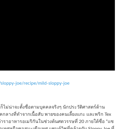
sloppy-joe/recipe/mild-sloppy-joe
ก็ไม่น่าจะตั้งชื่อตามบุคคลจริงๆ นักประวัติศาสตร์ด้าน
กลางที่ทำจากเนื้อสับ พายของคนเลี้ยงแกะ และพริก Tex
ราอาหารอเมริกันในช่วงต้นศตวรรษที่ 20 ภายใต้ชื่อ “แซ
เทศหรือซอสมะเขือเทศ แซนด์วิชที่คล้ายกับ Sloppy Joe ที่