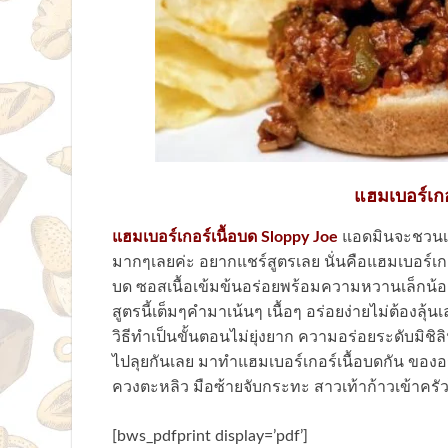
แฮมเบอร์เกอ
แฮมเบอร์เกอร์เนื้อบด Sloppy Joe
แอดมินจะชวนเป
มากๆเลยค่ะ อยากแชร์สูตรเลย นั่นคือแฮมเบอร์เก
บด ซอสเนื้อเข้มข้นอร่อยพร้อมความหวานเล็กน้อ
สูตรนี้เต็มๆคำมาเน้นๆ เนื้อๆ อร่อยง่ายไม่ต้องล
วิธีทำเป็นขั้นตอนไม่ยุ่งยาก ความอร่อยระดับมิชิ
ไปลุยกันเลย มาทำแฮมเบอร์เกอร์เนื้อบดกัน ของอ
ควงตะหลิว มือซ้ายจับกระทะ สาวเท้าก้าวเข้าครัว
[bws_pdfprint display=’pdf’]