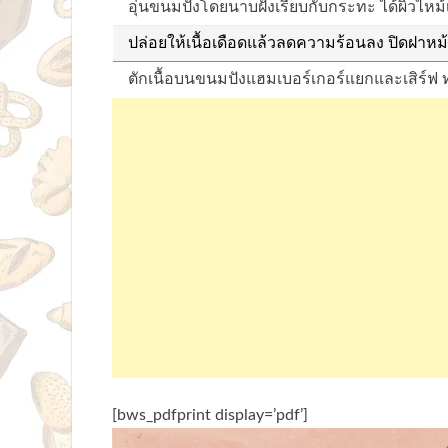
อุ่นขนมปังโดยนาบฝั่งเรียบกับกระทะ ได้ผิวไหม้
ปล่อยให้เนื้อเดือดแล้วลดความร้อนลง ปิดฝาหม้
ตักเนื้อบนขนมปังแฮมเบอร์เกอร์แยกและเสิร์ฟ
[bws_pdfprint display=’pdf’]