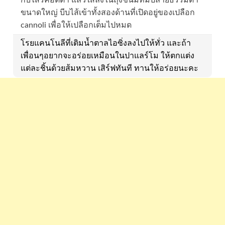
กับไส้ริคอตต้า แล้วใส่ลงในถุงขนมที่มีปลายธรรมดา
ขนาดใหญ่ บีบไส้เข้าทั้งสองด้านที่เปิดอยู่ของเปลือก
cannoli เพื่อให้เปลือกเต็มไปหมด
โรยแคนโนลีที่เติมน้ำตาลไอซิ่งลงไปให้ทั่ว และถ้า
เพื่อนๆอยากจะอร่อยเหมือนในปาแลร์โม ให้ตกแต่ง
แต่ละชิ้นด้วยส้มหวาน เสิร์ฟทันที ทานให้อร่อยนะคะ