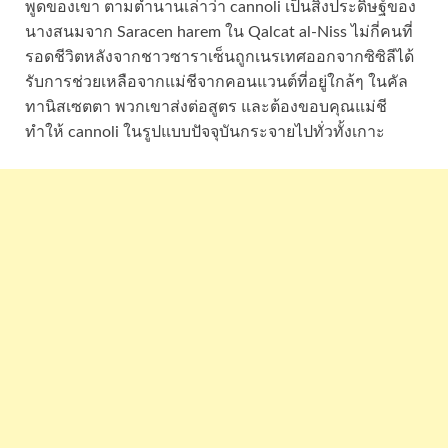
พูดของเขา ตามตำนานเล่าว่า cannoli เป็นสิ่งประดิษฐ์ของ
นางสนมจาก Saracen harem ใน Qalcat al-Niss ไม่กี่คนที่
รอดชีวิตหลังจากชาวซาราเซ็นถูกเนรเทศออกจากซิซิลีได้
รับการช่วยเหลือจากแม่ชีจากคอนแวนต์ที่อยู่ใกล้ๆ ในคัล
ทานิสเซตตา พวกเขาส่งต่อสูตร และต้องขอบคุณแม่ชี
ทำให้ cannoli ในรูปแบบปัจจุบันกระจายไปทั่วทั้งเกาะ