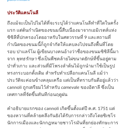
ประวัติแคนโนลี
ถึงแม้จะเป็นไปไม่ได้ที่จะระบุได้ว่าแคนโนลีทำที่ใดในครั้ง
แรก แต่ต้นกำเนิดของขนมนี้สืบเนื่องมาจากเอมิเรตส์แห่ง
ซิซิลีที่ปกครองโดยอาหรับในศตวรรษที่ 9 และสถานที่
กำเนิดของขนมนี้ก็ถูกจำกัดให้แคบลงไปจนถึงพื้นที่โดย
รอบ ปาแลร์โม ผู้เขียนบางคนอ้างว่าชื่อของขนมซิซิลีนี้มา
จาก
พุทธรักษา
ซึ่งเป็นพืชคล้ายไผ่ขนาดยักษ์ที่ขึ้นอยู่ตาม
ป่าทั่วเกาะ และส่วนที่มีโพรงลำต้นไม้ถูกนำมาใช้เป็นรูป
ทรงกระบอกดั้งเดิม สำหรับทำเปลือกแคนโนลี แม้ว่า
ประวัติจะค่อนข้างคลุมเครือ แต่เป็นที่ทราบกันดีอยู่แล้วว่า
cannoli ถูกเตรียมไว้สำหรับ
carnevale
ของอิตาลี ซึ่งเป็น
เทศกาลที่จัดขึ้นทันทีก่อนฤดูฝน
คำอธิบายแรกของ cannoli เกิดขึ้นตั้งแต่ปี ค.ศ. 1751 แต่
ของหวานที่คล้ายคลึงกันยังได้รับการกล่าวถึงโดยซิเซโร
นักการเมืองและนักกฎหมายชาวโรมันที่ยกย่องทักษะการ