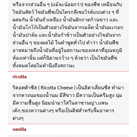
หรือจากส่วนอื่น ๆ (แม้จะน้อยกว่า) ของพืช เหมือนกับ
ไขมันสัตว์ ไขมันพืชเป็นไตรกลีเซอไรด์แบบต่าง ๆ ที่
ผสมกัน น้ำมันถั่วเหลือง น้ำมันผักกาดก้านขาว และ
น้ำมันโกโก้เป็นตัวอย่างไขมันจากเมล็ด น้ำมันมะกอก
น้ำมันปาล์ม และน้ำมันรำข้าวเป็นตัวอย่างไขมันจาก
ส่วนอื่น ๆ ของผลไม้ ในคำพูดทั่วไป คำว่า น้ำมันพืช
อาจหมายถึงน้ำมันที่อยู่ในสถานะของเหลวที่อุณหภูมิ
ห้องเท่านั้น แต่ก็นิยามกว้าง ๆ ด้วยว่า เป็นไขมันพืช
ทั้งหมดโดยไม่คำนึงถึงสถานะ
ricotta
ริคอตต้าชีส ( Ricotta Cheese ) เป็นอิตาเลี่ยนชีส ทำมา
จากหางนมของน้ำนม มีสีขาว มีความเป็นครีมสูง นุ่ม
มีความชื้นสูง นิยมนำมาใส่ในลาซานญ่า,แพน
เค้ก,ของหวานต่างๆ หรือเป็นดิฟสำหรับจิ้มอาหาร
ต่างๆ
vanilla