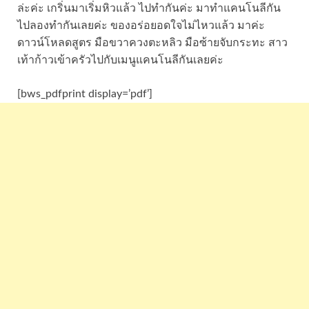
ล่ะค่ะ เกริ่นมาเริ่มหิวแล้ว ไปทำกันค่ะ มาทำแคนโนลีกัน
ไปลองทำกันเลยค่ะ ของอร่อยอดใจไม่ไหวแล้ว มาค่ะ
ดาวน์โหลดสูตร มือขวาควงตะหลิว มือซ้ายจับกระทะ สาว
เท้าก้าวเข้าครัวไปกับเมนูแคนโนลีกันเลยค่ะ
[bws_pdfprint display=’pdf’]