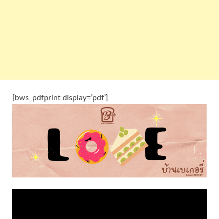
[bws_pdfprint display=’pdf’]