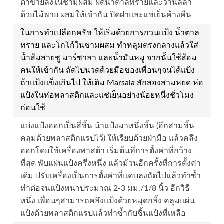
ตาข่ายลงในชามผสม ผัดน้ำตาลทรายและวานิลลา
ด้วยไม้พาย ผสมให้เข้ากัน ปิดฝาและแช่เย็นค้างคืน
ในการทำเปลือกครัช ให้เริ่มด้วยการกวนแป้ง น้ำตาล
ทราย และโกโก้ในชามผสม ทำหลุมตรงกลางแล้วใส่
น้ำส้มสายชู มาร์ซาลา และน้ำมันหมู จากนั้นใช้ส้อม
คนให้เข้ากัน ถัดไปนวดด้วยมือของเพื่อนๆจนได้แป้ง
ถ้าแป้งแข็งเกินไป ให้เติม Marsala สักสองสามหยด ห่อ
แป้งในห่อพลาสติกและแช่เย็นอย่างน้อยหนึ่งชั่วโมง
ก่อนใช้
แบ่งแป้งออกเป็นสี่ชิ้น นำแป้งมาหนึ่งชิ้น (อีกสามชิ้น
คลุมด้วยพลาสติกแรปไว้) ให้เรียบด้วยฝ่ามือ แล้วคลึง
ออกโดยใช้เครื่องพาสต้า เริ่มต้นที่การตั้งค่าที่กว้าง
ที่สุด พับแผ่นแป้งครึ่งหนึ่ง แล้วม้วนอีกครั้งที่การตั้งค่า
เดิม ปรับเครื่องเป็นการตั้งค่าที่แคบลงถัดไปแล้วทำซ้ำ
ทำต่อจนแป้งหนาประมาณ 2-3 มม./1/8 นิ้ว อีกวิธี
หนึ่ง เพื่อนๆสามารถคลึงแป้งด้วยหมุดกลิ้ง คลุมแผ่น
แป้งด้วยพลาสติกแรปแล้วทำซ้ำกับชิ้นแป้งที่เหลือ