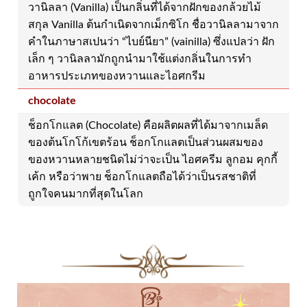
วานิลลา (Vanilla) เป็นกลิ่นที่ได้จากฝักของกล้วยไม้
สกุล Vanilla ต้นกำเนิดจากเม็กซิโก ชื่อวานิลลามาจาก
คำในภาษาสเปนว่า “ไบย์นียา” (vainilla) ซึ่งแปลว่า ฝัก
เล็ก ๆ วานิลลามักถูกนำมาใช้แต่งกลิ่นในการทำ
อาหารประเภทของหวานและไอศกรีม
chocolate
ช็อกโกแลต (Chocolate) คือผลิตผลที่ได้มาจากเมล็ด
ของต้นโกโก้เขตร้อน ช็อกโกแลตเป็นส่วนผสมของ
ของหวานหลายชนิดไม่ว่าจะเป็น ไอศครีม ลูกอม คุกกี้
เค้ก หรือว่าพาย ช็อกโกแลตถือได้ว่าเป็นรสชาติที่
ถูกใจคนมากที่สุดในโลก