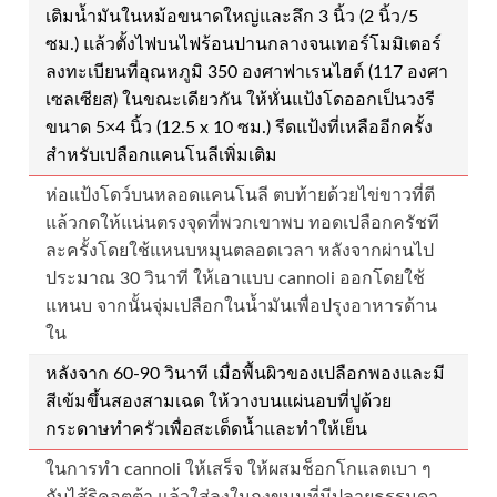
เติมน้ำมันในหม้อขนาดใหญ่และลึก 3 นิ้ว (2 นิ้ว/5
ซม.) แล้วตั้งไฟบนไฟร้อนปานกลางจนเทอร์โมมิเตอร์
ลงทะเบียนที่อุณหภูมิ 350 องศาฟาเรนไฮต์ (117 องศา
เซลเซียส) ในขณะเดียวกัน ให้หั่นแป้งโดออกเป็นวงรี
ขนาด 5×4 นิ้ว (12.5 x 10 ซม.) รีดแป้งที่เหลืออีกครั้ง
สำหรับเปลือกแคนโนลีเพิ่มเติม
ห่อแป้งโดว์บนหลอดแคนโนลี ตบท้ายด้วยไข่ขาวที่ตี
แล้วกดให้แน่นตรงจุดที่พวกเขาพบ ทอดเปลือกครัชที
ละครั้งโดยใช้แหนบหมุนตลอดเวลา หลังจากผ่านไป
ประมาณ 30 วินาที ให้เอาแบบ cannoli ออกโดยใช้
แหนบ จากนั้นจุ่มเปลือกในน้ำมันเพื่อปรุงอาหารด้าน
ใน
หลังจาก 60-90 วินาที เมื่อพื้นผิวของเปลือกพองและมี
สีเข้มขึ้นสองสามเฉด ให้วางบนแผ่นอบที่ปูด้วย
กระดาษทำครัวเพื่อสะเด็ดน้ำและทำให้เย็น
ในการทำ cannoli ให้เสร็จ ให้ผสมช็อกโกแลตเบา ๆ