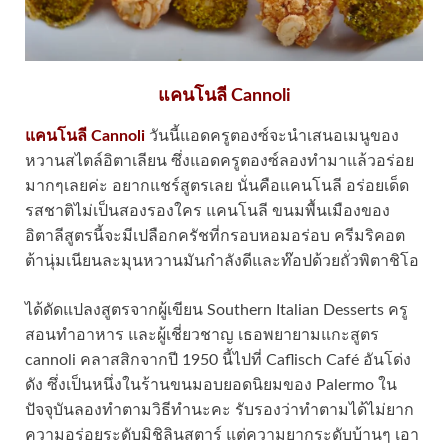
แคนโนลี Cannoli
แคนโนลี Cannoli
วันนี้แอดครูตองซ์จะนำเสนอเมนูของ
หวานสไตล์อิตาเลียน ซึ่งแอดครูตองซ์ลองทำมาแล้วอร่อย
มากๆเลยค่ะ อยากแชร์สูตรเลย นั่นคือแคนโนลี อร่อยเด็ด
รสชาติไม่เป็นสองรองใคร แคนโนลี ขนมพื้นเมืองของ
อิตาลีสูตรนี้จะมีเปลือกครัชที่กรอบหอมอร่อบ ครีมริคอต
ต้านุ่มเนียนละมุนหวานมันกำลังดีและท๊อปด้วยถั่วพิตาชิโอ
ได้ดัดแปลงสูตรจากผู้เขียน Southern Italian Desserts ครู
สอนทำอาหาร และผู้เชี่ยวชาญ เธอพยายามแกะสูตร
cannoli คลาสสิกจากปี 1950 นี้ไปที่ Caflisch Café อันโด่ง
ดัง ซึ่งเป็นหนึ่งในร้านขนมอบยอดนิยมของ Palermo ใน
ปัจจุบันลองทำตามวิธีทำนะคะ รับรองว่าทำตามได้ไม่ยาก
ความอร่อยระดับมิชิลินสตาร์ แต่ความยากระดับบ้านๆ เอา