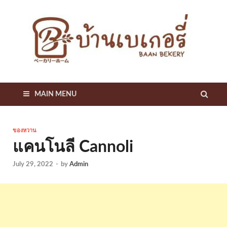
บ
แหล
รวม
เก
สูตร
เด็ด
เคล็
B
ลับ
เกี่ย
MAIN MENU
B
กับเ
เกอรี
ของหวาน
แคนโนลี Cannoli
July 29, 2022
-
by
Admin