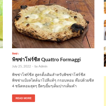
พิซซ่า
พิซซ่าโฟร์ชีส Quattro Formaggi
July 25, 2022
-
by
Admin
ง
พิซซ่าโฟร์ชีส สูตรดั้งเดิมสำหรับพิซซ่าโฟร์ชีส
พิซซ่าแป้งลไตล์นาโปลีแท้ๆ กรอบหอม ท๊อปด้วยชีส
4 ชนิดหอมสุดๆ ยืดๆเยิ้มๆเต็มปากเต็มคำ
READ MORE