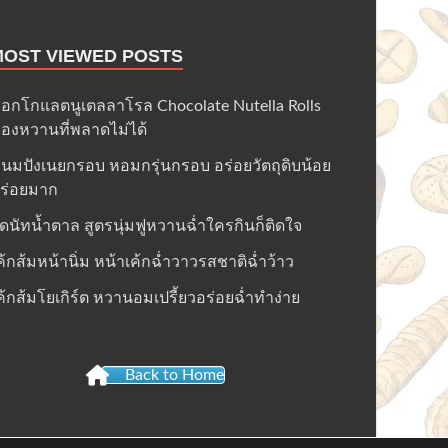
MOST VIEWED POSTS
็อกโกแลตนูเตลลาโรล Chocolate Nutella Rolls
องหวานที่พลาดไม่ได้
นมปังเนยกรอบ หอมกรุ่นกรอบ อร่อยวัตถุดิบน้อย
ร่อยมาก
ดนัทน้ำตาล สูตรนุ่มฟูหวานฉ่ำใครกินก็ติดใจ
ค้กส้มหน้านิ่ม หน้าเค้กฉ่ำวาวรสชาติฉ่ำว้าว
ค้กส้มโยเกิร์ต หวานอมเปรี้ยวอร่อยฉ่ำทำง่าย
Back to Home