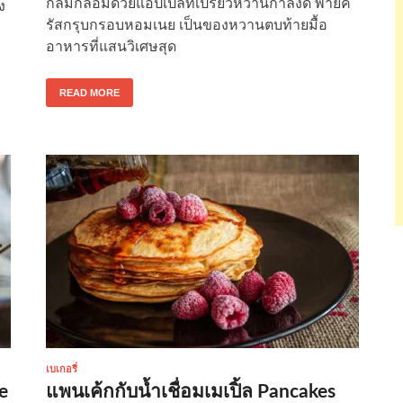
กลมกล่อมด้วยแอ๊ปเปิลที่เปรี้ยวหวานกำลังดี พายค
ง
รัสกรุบกรอบหอมเนย เป็นของหวานตบท้ายมื้อ
อาหารที่แสนวิเศษสุด
READ MORE
เบเกอรี่
e
แพนเค้กกับน้ำเชื่อมเมเปิ้ล Pancakes