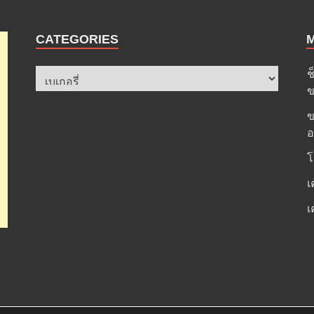
CATEGORIES
ช
ข
ข
อ
โ
เ
เ