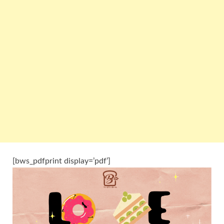
[bws_pdfprint display=’pdf’]